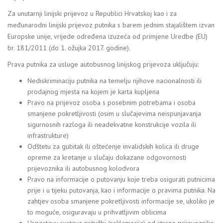
Za unutarnji linijski prijevoz u Republici Hrvatskoj kao i za
međunarodni linijski prijevoz putnika s barem jednim stajalištem izvan
Europske unije, vrijede određena izuzeća od primjene Uredbe (EU)
br. 181/2011 (do 1. ožujka 2017. godine).
Prava putnika za usluge autobusnog linijskog prijevoza uključuju:
Nediskriminaciju putnika na temelju njihove nacionalnosti ili
prodajnog mjesta na kojem je karta kupljena
Pravo na prijevoz osoba s posebnim potrebama i osoba
smanjene pokretljivosti (osim u slučajevima neispunjavanja
sigurnosnih razloga ili neadekvatne konstrukcije vozila ili
infrastrukture)
Odštetu za gubitak ili oštećenje invalidskih kolica ili druge
opreme za kretanje u slučaju dokazane odgovornosti
prijevoznika ili autobusnog kolodvora
Pravo na informacije o putovanju koje treba osigurati putnicima
prije i u tijeku putovanja, kao i informacije o pravima putnika. Na
zahtjev osoba smanjene pokretljivosti informacije se, ukoliko je
to moguće, osiguravaju u prihvatljivim oblicima
Uspostavu sustava pritužbi (reklamacija) od strane prijevoznika