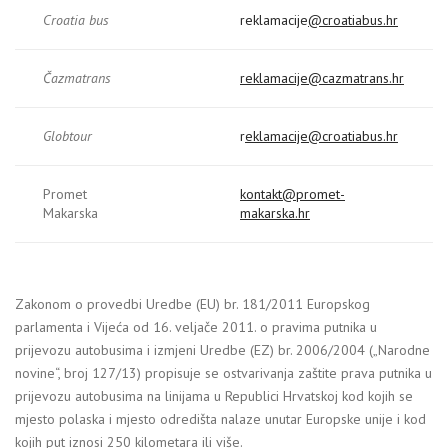
Croatia bus
reklamacije
@croatiabus.hr
Čazmatrans
reklamacije@cazmatrans.hr
Globtour
r
eklamacije
@croatiabus.hr
Promet
kontakt@promet-
Makarska
makarska.hr
Zakonom o provedbi Uredbe (EU) br. 181/2011 Europskog
parlamenta i Vijeća od 16. veljače 2011. o pravima putnika u
prijevozu autobusima i izmjeni Uredbe (EZ) br. 2006/2004 („Narodne
novine“, broj 127/13) propisuje se ostvarivanja zaštite prava putnika u
prijevozu autobusima na linijama u Republici Hrvatskoj kod kojih se
mjesto polaska i mjesto odredišta nalaze unutar Europske unije i kod
kojih put iznosi 250 kilometara ili više.