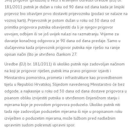
181/2011 putnik je dužan u roku od 90 dana od dana kada je linijski
prijevoz bio obavljen prvo dostaviti prijevozniku (podaci se nalaze na
voznoj karti). Prijevoznik je potom dužan u roku od 30 dana od
primitka prigovora putnika obavijestiti da li je njegov prigovor
usvojen, odbijen ili se još uvijek nalazi na razmatranju. Vrijeme za
davanje konačnog odgovora je 90 dana od dana predaje. Samo u
slučajevima kada prijevoznik prigovor putnika nije riješio na ranije
opisan način (što je utvrđeno člankom 27.
Uredbe (EU) br. 181/2011) ili ukoliko putnik nije zadovoljan načinom
na koji je prigovor riješen, putnik ima pravo prigovor izjaviti i
Ministarstvu pomorstva, prometa i infrastrukture kao provedbenom
tijelu u Republici Hrvatskoj. Slijedom navedenog Ministarstvo će bez
odgode, a najkasnije u roku od 30 dana od dana dostave prigovora u
pisanom obliku izvijestiti putnika o utvrđenom činjeničnom stanju i
mjerama koje je povodom prigovora poduzelo. Ukoliko putnik niti
tada nije zadovoljan poduzetim mjerama ili nije u propisanom roku
izviješten o poduzetim mjerama, može tužbom pred nadležnim
upravnim sudom pokrenuti upravni spor.