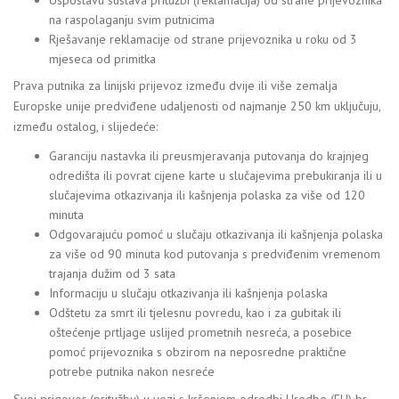
na raspolaganju svim putnicima
Rješavanje reklamacije od strane prijevoznika u roku od 3
mjeseca od primitka
Prava putnika za linijski prijevoz između dvije ili više zemalja
Europske unije predviđene udaljenosti od najmanje 250 km uključuju,
između ostalog, i slijedeće:
Garanciju nastavka ili preusmjeravanja putovanja do krajnjeg
odredišta ili povrat cijene karte u slučajevima prebukiranja ili u
slučajevima otkazivanja ili kašnjenja polaska za više od 120
minuta
Odgovarajuću pomoć u slučaju otkazivanja ili kašnjenja polaska
za više od 90 minuta kod putovanja s predviđenim vremenom
trajanja dužim od 3 sata
Informaciju u slučaju otkazivanja ili kašnjenja polaska
Odštetu za smrt ili tjelesnu povredu, kao i za gubitak ili
oštećenje prtljage uslijed prometnih nesreća, a posebice
pomoć prijevoznika s obzirom na neposredne praktične
potrebe putnika nakon nesreće
Svoj prigovor (pritužbu) u vezi s kršenjem odredbi Uredbe (EU) br.