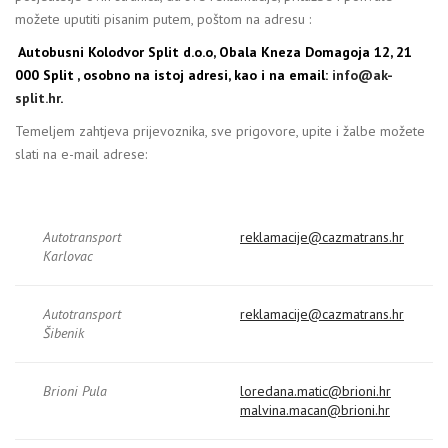
možete uputiti pisanim putem, poštom na adresu :
Autobusni Kolodvor Split d.o.o, Obala Kneza Domagoja 12, 21
000 Split , osobno na istoj adresi, kao i na email:
info@ak-
split.hr
.
Temeljem zahtjeva prijevoznika, sve prigovore, upite i žalbe možete
slati na e-mail adrese:
Autotransport
reklamacije@cazmatrans.hr
Karlovac
Autotransport
reklamacije@cazmatrans.hr
Šibenik
Brioni Pula
loredana.matic@brioni.hr
malvina.macan@brioni.hr